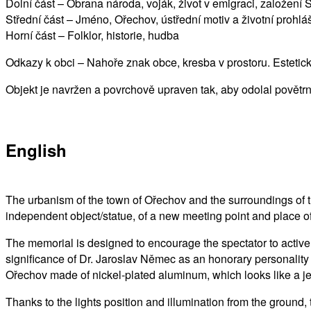
Dolní část – Obrana národa, voják, život v emigraci, založení
Střední část – Jméno, Ořechov, ústřední motiv a životní prohlá
Horní část – Folklor, historie, hudba
Odkazy k obci – Nahoře znak obce, kresba v prostoru. Estetický 
Objekt je navržen a povrchově upraven tak, aby odolal povětrn
English
The urbanism of the town of Ořechov and the surroundings of t
independent object/statue, of a new meeting point and place of 
The memorial is designed to encourage the spectator to activel
significance of Dr. Jaroslav Němec as an honorary personality 
Ořechov made of nickel-plated aluminum, which looks like a je
Thanks to the lights position and illumination from the ground