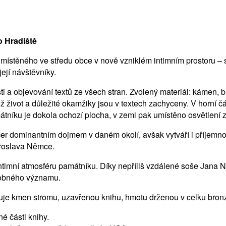
 Hradiště
ístěného ve středu obce v nově vzniklém intimním prostoru – 
ejí návštěvníky.
i a objevování textů ze všech stran. Zvolený materiál: kámen, b
život a důležité okamžiky jsou v textech zachyceny. V horní č
átníku je dokola ochozí plocha, v zemi pak umístěno osvětlení z
er dominantním dojmem v daném okolí, avšak vytváří i příjemno
aroslava Němce.
 intimní atmosféru památníku. Díky nepříliš vzdálené soše Jana 
dobného významu.
okuje kmen stromu, uzavřenou knihu, hmotu drženou v celku bro
é části knihy.