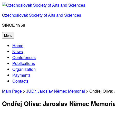
Skip
to
Czechoslovak Society of Arts and Sciences
content
SINCE 1958
Menu
Home
News
Conferences
Publications
Organization
Payments
Contacts
Main Page
>
JUDr. Jaroslav Němec Memorial
> Ondřej Oliva:
Ondřej Oliva: Jaroslav Němec Memoria