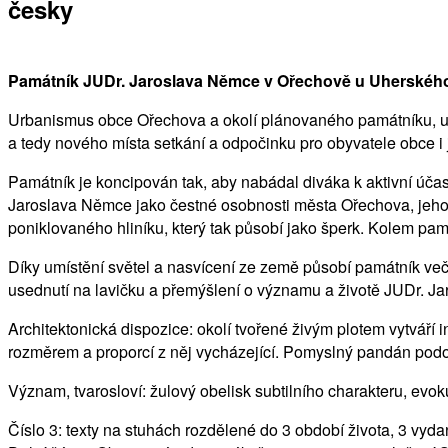
česky
Památník JUDr. Jaroslava Němce v Ořechově u Uherského
Urbanismus obce Ořechova a okolí plánovaného památníku, um
a tedy nového místa setkání a odpočinku pro obyvatele obce i j
Památník je koncipován tak, aby nabádal diváka k aktivní účast
Jaroslava Němce jako čestné osobnosti města Ořechova, jehož 
poniklovaného hliníku, který tak působí jako šperk. Kolem pam
Díky umístění světel a nasvícení ze země působí památník več
usednutí na lavičku a přemýšlení o významu a životě JUDr. J
Architektonická dispozice: okolí tvořené živým plotem vytváří
rozměrem a proporcí z něj vycházející. Pomyslný pandán po
Význam, tvarosloví: žulový obelisk subtilního charakteru, ev
Číslo 3: texty na stuhách rozdělené do 3 období života, 3 vydan