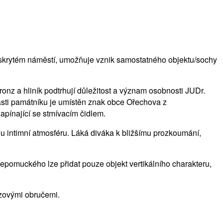
skrytém náměstí, umožňuje vznik samostatného objektu/sochy
ronz a hliník podtrhují důležitost a význam osobnosti JUDr.
ásti památníku je umístěn znak obce Ořechova z
apínající se stmívacím čidlem.
u intimní atmosféru. Láká diváka k bližšímu prozkoumání,
Nepomuckého lze přidat pouze objekt vertikálního charakteru,
nzovými obručemi.